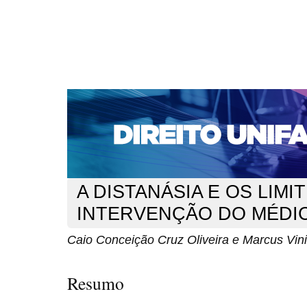
CAPA
SOBRE
ACESSO
CADASTRO
PESQ
NOTÍCIAS
EDIÇÕES DE Nº 1 A 100
WEBMAIL
Capa
n. 113 (2009)
Marcus Vinicius Fernandes dos Santos
>
>
A DISTANÁSIA E OS LIMI
INTERVENÇÃO DO MÉDI
Caio Conceição Cruz Oliveira e Marcus Vin
Resumo