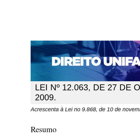
CAPA
SOBRE
ACESSO
CADASTRO
PESQ
NOTÍCIAS
EDIÇÕES DE Nº 1 A 100
WEBMAIL
Capa
n. 113 (2009)
de 10 de novembro de 1999
>
>
LEI Nº 12.063, DE 27 D
2009.
Acrescenta à Lei no 9.868, de 10 de nove
Resumo