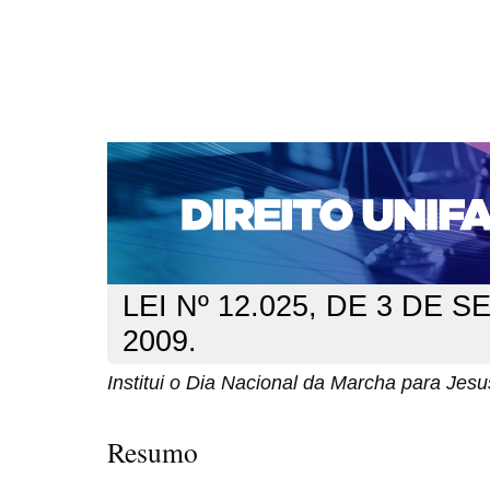
CAPA
SOBRE
ACESSO
CADASTRO
PESQ
NOTÍCIAS
EDIÇÕES DE Nº 1 A 100
WEBMAIL
Capa
n. 113 (2009)
para Jesus
>
>
LEI Nº 12.025, DE 3 DE
2009.
Institui o Dia Nacional da Marcha para Jesu
Resumo