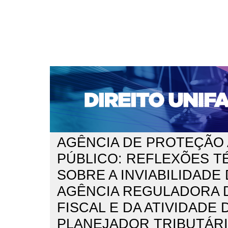
CAPA
SOBRE
ACESSO
CADASTRO
PESQ
NOTÍCIAS
EDIÇÕES DE Nº 1 A 100
WEBMAIL
Capa
n. 300 (2025)
Santos Costa
>
>
AGÊNCIA DE PROTEÇÃO
PÚBLICO: REFLEXÕES T
SOBRE A INVIABILIDADE
AGÊNCIA REGULADORA D
FISCAL E DA ATIVIDADE 
PLANEJADOR TRIBUTÁR