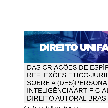
CAPA
SOBRE
ACESSO
CADASTRO
PESQ
NOTÍCIAS
EDIÇÕES DE Nº 1 A 100
WEBMAIL
Capa
n. 300 (2025)
de Souza Menezes
>
>
DAS CRIAÇÕES DE ESPÍR
REFLEXÕES ÉTICO-JURÍ
SOBRE A (DES)PERSONA
INTELIGÊNCIA ARTIFICIA
DIREITO AUTORAL BRAS
Ana Luísa de Souza Menezes