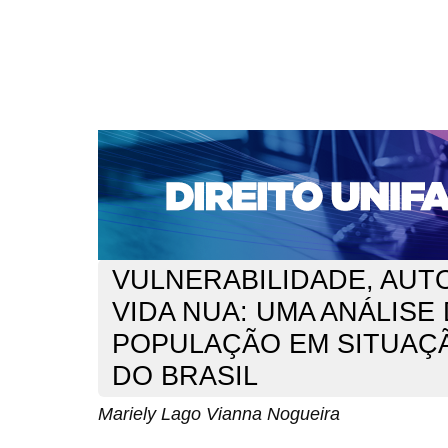
CAPA
SOBRE
ACESSO
CADASTRO
PESQ
NOTÍCIAS
EDIÇÕES DE Nº 1 A 100
WEBMAIL
Capa
n. 300 (2025)
Lago Vianna Nogueira
>
>
VULNERABILIDADE, AUT
VIDA NUA: UMA ANÁLISE
POPULAÇÃO EM SITUAÇ
DO BRASIL
Mariely Lago Vianna Nogueira