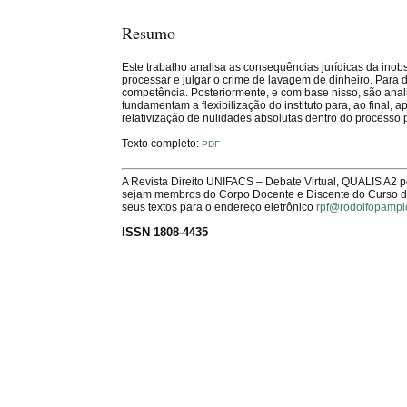
Resumo
Este trabalho analisa as consequências jurídicas da inob
processar e julgar o crime de lavagem de dinheiro. Para d
competência. Posteriormente, e com base nisso, são analis
fundamentam a flexibilização do instituto para, ao final, 
relativização de nulidades absolutas dentro do processo 
Texto completo:
PDF
A Revista Direito UNIFACS – Debate Virtual, QUALIS A2 
sejam membros do Corpo Docente e Discente do Curso de 
seus textos para o endereço eletrônico
rpf@rodolfopampl
ISSN 1808-4435