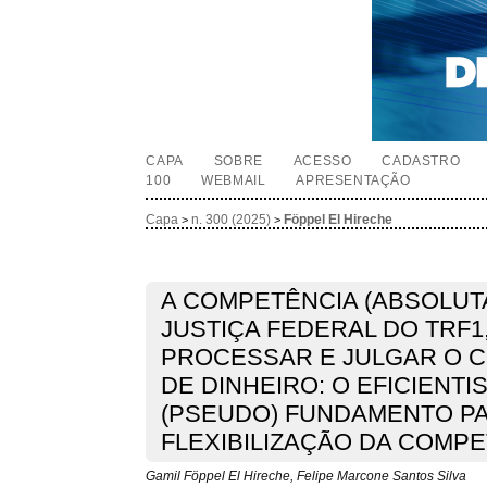
CAPA
SOBRE
ACESSO
CADASTRO
100
WEBMAIL
APRESENTAÇÃO
Capa
n. 300 (2025)
Föppel El Hireche
>
>
A COMPETÊNCIA (ABSOLUTA
JUSTIÇA FEDERAL DO TRF1
PROCESSAR E JULGAR O C
DE DINHEIRO: O EFICIENT
(PSEUDO) FUNDAMENTO P
FLEXIBILIZAÇÃO DA COMP
Gamil Föppel El Hireche, Felipe Marcone Santos Silva