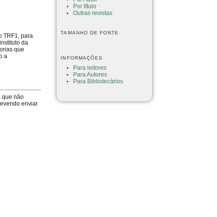
Por título
Outras revistas
TAMANHO DE FONTE
do TRF1, para
nstituto da
eorias que
o a
INFORMAÇÕES
Para leitores
Para Autores
Para Bibliotecários
a que não
devendo enviar