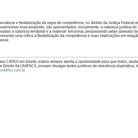
servância e flexibilização da regra de competência, no âmbito da Justiça Federal 
esenvolver esse propósito, são apresentados, inicialmente, a natureza jurídica do i
adas a natureza territorial e a material- funcional, perpassando pelas (pseudo) t
apresentar uma crítica a flexibilização da competência e suas implicações em relaçã
penal.
pela CAPES em Direito, estará sempre aberta a oportunidade para que todos, aind
Direito da UNIFACS, possam divulgar textos jurídicos de relevância dogmática, 
onafilho.com.br