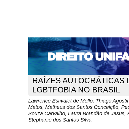
CAPA
SOBRE
ACESSO
CADASTRO
PESQ
NOTÍCIAS
EDIÇÕES DE Nº 1 A 100
WEBMAIL
Capa
n. 300 (2025)
Estivalet de Mello
>
>
RAÍZES AUTOCRÁTICAS 
LGBTFOBIA NO BRASIL
Lawrence Estivalet de Mello, Thiago Agosti
Matos, Matheus dos Santos Conceição, Pedr
Souza Carvalho, Laura Brandão de Jesus, P
Stephanie dos Santos Silva