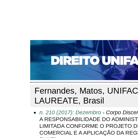
CAPA
SOBRE
ACESSO
CADASTRO
PESQ
NOTÍCIAS
EDIÇÕES DE Nº 1 A 100
WEBMAIL
Capa
Pesquisa
Perfil do autor
>
>
Perfil do autor
Fernandes, Matos, UNIFA
LAUREATE, Brasil
n. 210 (2017): Dezembro
- Corpo Disce
A RESPONSABILIDADE DO ADMINIS
LIMITADA CONFORME O PROJETO D
COMERCIAL E A APLICAÇÃO DA RE