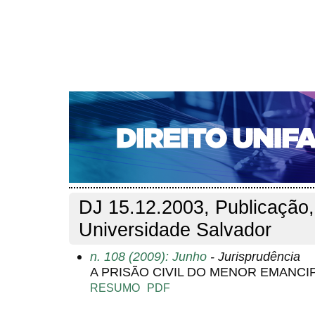
CAPA
SOBRE
ACESSO
CADASTRO
PESQ
NOTÍCIAS
EDIÇÕES DE Nº 1 A 100
WEBMAIL
Capa
Pesquisa
Perfil do autor
>
>
Perfil do autor
DJ 15.12.2003, Publicação,
Universidade Salvador
n. 108 (2009): Junho
- Jurisprudência
A PRISÃO CIVIL DO MENOR EMANCI
RESUMO
PDF