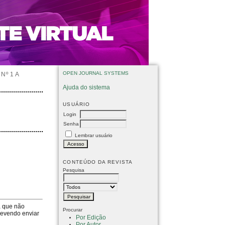
OPEN JOURNAL SYSTEMS
Nº 1 A
Ajuda do sistema
USUÁRIO
Login
Senha
Lembrar usuário
CONTEÚDO DA REVISTA
Pesquisa
a que não
Procurar
devendo enviar
Por Edição
Por Autor