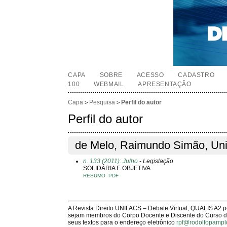
CAPA
SOBRE
ACESSO
CADASTRO
100
WEBMAIL
APRESENTAÇÃO
Capa
Pesquisa
Perfil do autor
>
>
Perfil do autor
de Melo, Raimundo Simão, Uni
n. 133 (2011): Julho
- Legislação
SOLIDÁRIA E OBJETIVA
RESUMO
PDF
A Revista Direito UNIFACS – Debate Virtual, QUALIS A2 
sejam membros do Corpo Docente e Discente do Curso de 
seus textos para o endereço eletrônico
rpf@rodolfopampl