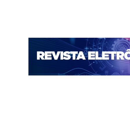
CAPA
SOBRE
ACESSO
CADASTRO
PESQ
Capa
Revista Eletrônica de Engenharias
>
Revista Eletrônica de Engenhari