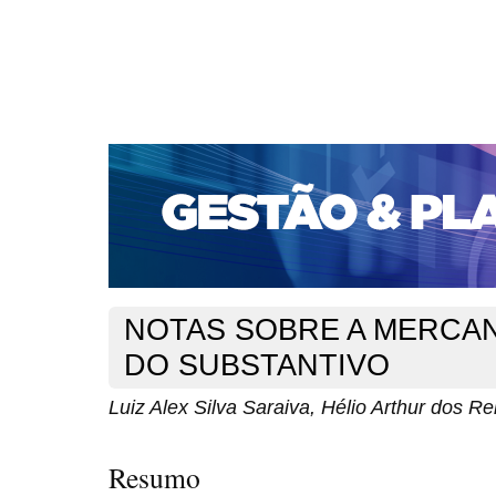
CAPA
SOBRE
ACESSO
CADASTRO
PESQ
PORTAL DE REVISTAS DA UNIFACS
SUBMISSÕES D
PARA SUBMISSÃO DE ARTIGOS
TUTORIAL PARA AV
Capa
v. 11, n. 1 (2010)
Saraiva
>
>
NOTAS SOBRE A MERCAN
DO SUBSTANTIVO
Luiz Alex Silva Saraiva, Hélio Arthur dos Rei
Resumo