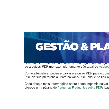
CAPA
SOBRE
ACESSO
CADASTRO
PESQ
PORTAL DE REVISTAS DA UNIFACS
SUBMISSÕES D
PARA SUBMISSÃO DE ARTIGOS
TUTORIAL PARA AV
Capa
v. 11, n. 1 (2010)
Saraiva
>
>
O arquivo PDF selecionado deve ser carregado no navegador
de arquivos PDF (por exemplo, uma versão atual do
Adobe 
Como alternativa, pode-se baixar o arquivo PDF para o comp
PDF de sua preferência. Para baixar o PDF, clique no link a
Caso deseje mais informações sobre como imprimir, salvar
oferece uma página de
bast
Perguntas Frequentes sobre PDFs