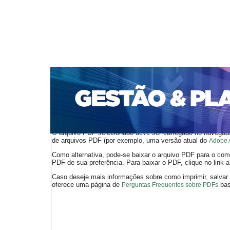
CAPA
SOBRE
ACESSO
CADASTRO
PESQ
PORTAL DE REVISTAS DA UNIFACS
SUBMISSÕES D
PARA SUBMISSÃO DE ARTIGOS
TUTORIAL PARA AV
Capa
v. 12, n. 2 (2011)
Oliveira Portella
>
>
O arquivo PDF selecionado deve ser carregado no navegador
de arquivos PDF (por exemplo, uma versão atual do
Adobe 
Como alternativa, pode-se baixar o arquivo PDF para o comp
PDF de sua preferência. Para baixar o PDF, clique no link a
Caso deseje mais informações sobre como imprimir, salvar
oferece uma página de
bast
Perguntas Frequentes sobre PDFs