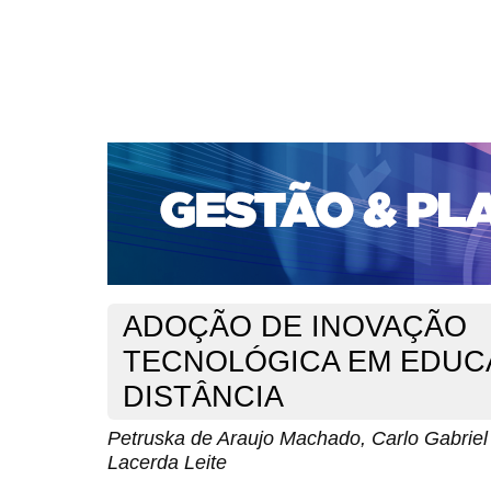
CAPA
SOBRE
ACESSO
CADASTRO
PESQ
PORTAL DE REVISTAS DA UNIFACS
SUBMISSÕES D
PARA SUBMISSÃO DE ARTIGOS
TUTORIAL PARA AV
Capa
v. 13, n. 2 (2012)
Machado
>
>
ADOÇÃO DE INOVAÇÃO
TECNOLÓGICA EM EDUC
DISTÂNCIA
Petruska de Araujo Machado, Carlo Gabriel 
Lacerda Leite