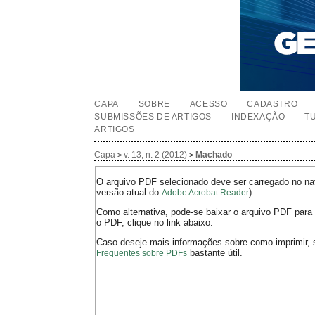
CAPA
SOBRE
ACESSO
CADASTRO
SUBMISSÕES DE ARTIGOS
INDEXAÇÃO
T
ARTIGOS
Capa
v. 13, n. 2 (2012)
Machado
>
>
O arquivo PDF selecionado deve ser carregado no nav
versão atual do
).
Adobe Acrobat Reader
Como alternativa, pode-se baixar o arquivo PDF para 
o PDF, clique no link abaixo.
Caso deseje mais informações sobre como imprimir, 
bastante útil.
Frequentes sobre PDFs