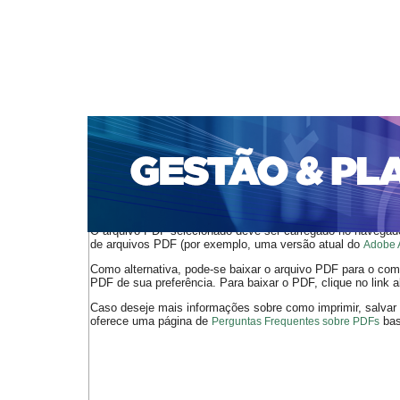
CAPA
SOBRE
ACESSO
CADASTRO
PESQ
PORTAL DE REVISTAS DA UNIFACS
SUBMISSÕES D
PARA SUBMISSÃO DE ARTIGOS
TUTORIAL PARA AV
Capa
v. 1, n. 13 (2006)
Teixeira
>
>
O arquivo PDF selecionado deve ser carregado no navegador
de arquivos PDF (por exemplo, uma versão atual do
Adobe 
Como alternativa, pode-se baixar o arquivo PDF para o comp
PDF de sua preferência. Para baixar o PDF, clique no link a
Caso deseje mais informações sobre como imprimir, salvar
oferece uma página de
bast
Perguntas Frequentes sobre PDFs