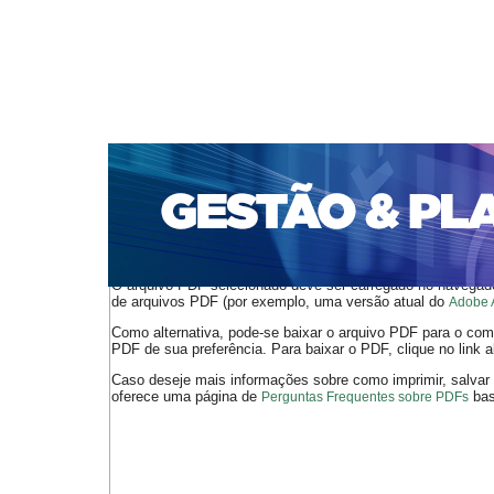
CAPA
SOBRE
ACESSO
CADASTRO
PESQ
PORTAL DE REVISTAS DA UNIFACS
SUBMISSÕES D
PARA SUBMISSÃO DE ARTIGOS
TUTORIAL PARA AV
Capa
v. 15, n. 1 (2014)
Bianco
>
>
O arquivo PDF selecionado deve ser carregado no navegador
de arquivos PDF (por exemplo, uma versão atual do
Adobe 
Como alternativa, pode-se baixar o arquivo PDF para o comp
PDF de sua preferência. Para baixar o PDF, clique no link a
Caso deseje mais informações sobre como imprimir, salvar
oferece uma página de
bast
Perguntas Frequentes sobre PDFs