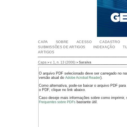
CAPA
SOBRE
ACESSO
CADASTRO
SUBMISSÕES DE ARTIGOS
INDEXAÇÃO
T
ARTIGOS
Capa
v. 1, n. 13 (2006)
Saraiva
>
>
O arquivo PDF selecionado deve ser carregado no nav
versão atual do
).
Adobe Acrobat Reader
Como alternativa, pode-se baixar o arquivo PDF para 
o PDF, clique no link abaixo.
Caso deseje mais informações sobre como imprimir, 
bastante útil.
Frequentes sobre PDFs