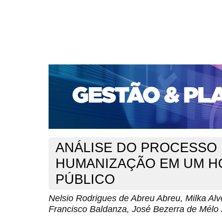
CAPA
SOBRE
ACESSO
CADASTRO
PESQ
PORTAL DE REVISTAS DA UNIFACS
SUBMISSÕES D
PARA SUBMISSÃO DE ARTIGOS
TUTORIAL PARA AV
Capa
v. 13, n. 3 (2012)
Abreu
>
>
ANÁLISE DO PROCESSO
HUMANIZAÇÃO EM UM H
PÚBLICO
Nelsio Rodrigues de Abreu Abreu, Milka Al
Francisco Baldanza, José Bezerra de Mélo J