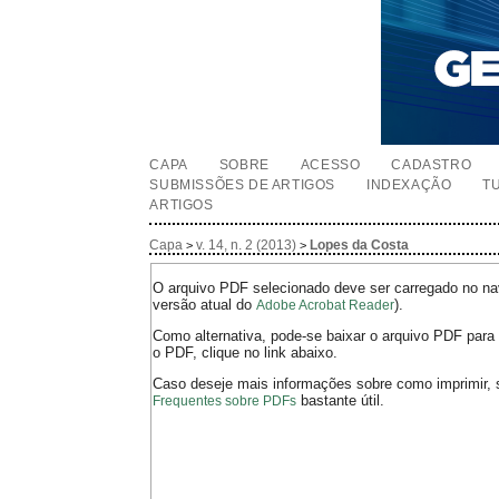
CAPA
SOBRE
ACESSO
CADASTRO
SUBMISSÕES DE ARTIGOS
INDEXAÇÃO
T
ARTIGOS
Capa
v. 14, n. 2 (2013)
Lopes da Costa
>
>
O arquivo PDF selecionado deve ser carregado no nav
versão atual do
).
Adobe Acrobat Reader
Como alternativa, pode-se baixar o arquivo PDF para 
o PDF, clique no link abaixo.
Caso deseje mais informações sobre como imprimir, 
bastante útil.
Frequentes sobre PDFs