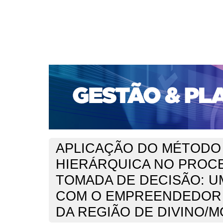
CAPA
SOBRE
ACESSO
CADASTRO
PESQ
PORTAL DE REVISTAS DA UNIFACS
SUBMISSÕES D
PARA SUBMISSÃO DE ARTIGOS
TUTORIAL PARA AV
Capa
v. 1, n. 14 (2006)
Silva
>
>
APLICAÇÃO DO MÉTODO 
HIERÁRQUICA NO PROC
TOMADA DE DECISÃO: 
COM O EMPREENDEDOR
DA REGIÃO DE DIVINO/M