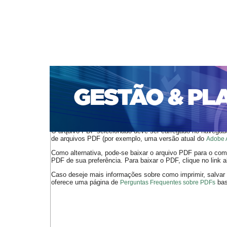
CAPA
SOBRE
ACESSO
CADASTRO
PESQ
PORTAL DE REVISTAS DA UNIFACS
SUBMISSÕES D
PARA SUBMISSÃO DE ARTIGOS
TUTORIAL PARA AV
Capa
v. 13, n. 3 (2012)
Bispo
>
>
O arquivo PDF selecionado deve ser carregado no navegador
de arquivos PDF (por exemplo, uma versão atual do
Adobe 
Como alternativa, pode-se baixar o arquivo PDF para o comp
PDF de sua preferência. Para baixar o PDF, clique no link a
Caso deseje mais informações sobre como imprimir, salvar
oferece uma página de
bast
Perguntas Frequentes sobre PDFs