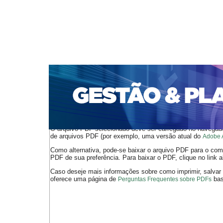
CAPA
SOBRE
ACESSO
CADASTRO
PESQ
PORTAL DE REVISTAS DA UNIFACS
SUBMISSÕES D
PARA SUBMISSÃO DE ARTIGOS
TUTORIAL PARA AV
Capa
v. 14, n. 2 (2013)
Beuren
>
>
O arquivo PDF selecionado deve ser carregado no navegador
de arquivos PDF (por exemplo, uma versão atual do
Adobe 
Como alternativa, pode-se baixar o arquivo PDF para o comp
PDF de sua preferência. Para baixar o PDF, clique no link a
Caso deseje mais informações sobre como imprimir, salvar
oferece uma página de
bast
Perguntas Frequentes sobre PDFs