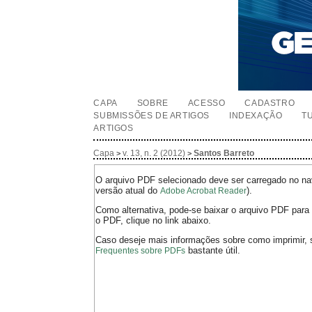
CAPA
SOBRE
ACESSO
CADASTRO
SUBMISSÕES DE ARTIGOS
INDEXAÇÃO
T
ARTIGOS
Capa
v. 13, n. 2 (2012)
Santos Barreto
>
>
O arquivo PDF selecionado deve ser carregado no nav
versão atual do
).
Adobe Acrobat Reader
Como alternativa, pode-se baixar o arquivo PDF para 
o PDF, clique no link abaixo.
Caso deseje mais informações sobre como imprimir, 
bastante útil.
Frequentes sobre PDFs