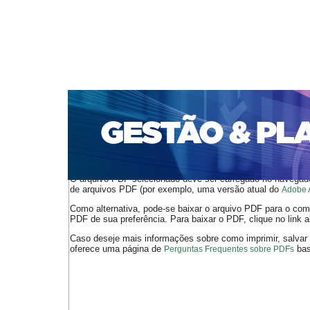
CAPA
SOBRE
ACESSO
CADASTRO
PESQ
PORTAL DE REVISTAS DA UNIFACS
SUBMISSÕES D
PARA SUBMISSÃO DE ARTIGOS
TUTORIAL PARA AV
Capa
v. 15, n. 1 (2014)
Bueno
>
>
O arquivo PDF selecionado deve ser carregado no navegador
de arquivos PDF (por exemplo, uma versão atual do
Adobe 
Como alternativa, pode-se baixar o arquivo PDF para o comp
PDF de sua preferência. Para baixar o PDF, clique no link a
Caso deseje mais informações sobre como imprimir, salvar
oferece uma página de
bast
Perguntas Frequentes sobre PDFs