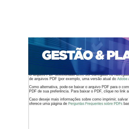
CAPA
SOBRE
ACESSO
CADASTRO
PESQ
PORTAL DE REVISTAS DA UNIFACS
SUBMISSÕES D
PARA SUBMISSÃO DE ARTIGOS
TUTORIAL PARA AV
Capa
v. 8, n. 1 (2007)
Rocha
>
>
O arquivo PDF selecionado deve ser carregado no navegador
de arquivos PDF (por exemplo, uma versão atual do
Adobe 
Como alternativa, pode-se baixar o arquivo PDF para o comp
PDF de sua preferência. Para baixar o PDF, clique no link a
Caso deseje mais informações sobre como imprimir, salvar
oferece uma página de
bast
Perguntas Frequentes sobre PDFs