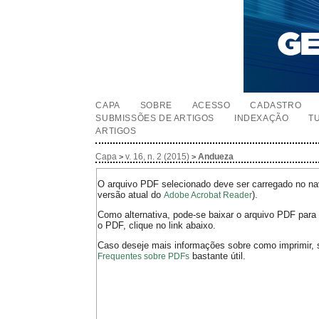
CAPA
SOBRE
ACESSO
CADASTRO
SUBMISSÕES DE ARTIGOS
INDEXAÇÃO
T
ARTIGOS
Capa
v. 16, n. 2 (2015)
Andueza
>
>
O arquivo PDF selecionado deve ser carregado no nav
versão atual do
).
Adobe Acrobat Reader
Como alternativa, pode-se baixar o arquivo PDF para 
o PDF, clique no link abaixo.
Caso deseje mais informações sobre como imprimir, 
bastante útil.
Frequentes sobre PDFs