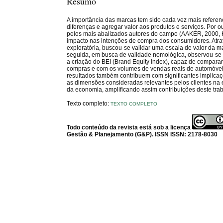
Resumo
A importância das marcas tem sido cada vez mais refere
diferenças e agregar valor aos produtos e serviços. Por o
pelos mais abalizados autores do campo (AAKER, 2000, 
impacto nas intenções de compra dos consumidores. Atrav
exploratória, buscou-se validar uma escala de valor da m
seguida, em busca de validade nomológica, observou-se 
a criação do BEI (Brand Equity Index), capaz de comparar
compras e com os volumes de vendas reais de automóveis
resultados também contribuem com significantes implicaçõ
as dimensões consideradas relevantes pelos clientes na
da economia, amplificando assim contribuições deste tra
Texto completo:
TEXTO COMPLETO
Todo conteúdo da revista está sob a licença
Gestão & Planejamento (G&P). ISSN ISSN: 2178-8030