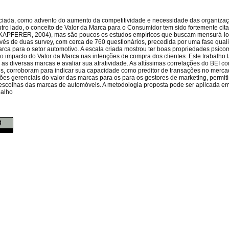
nciada, como advento do aumento da competitividade e necessidade das organiza
utro lado, o conceito de Valor da Marca para o Consumidor tem sido fortemente cita
KAPFERER, 2004), mas são poucos os estudos empíricos que buscam mensurá-lo, 
és de duas survey, com cerca de 760 questionários, precedida por uma fase quali
arca para o setor automotivo. A escala criada mostrou ter boas propriedades psico
o impacto do Valor da Marca nas intenções de compra dos clientes. Este trabalh
 as diversas marcas e avaliar sua atratividade. As altíssimas correlações do BEI c
, corroboram para indicar sua capacidade como preditor de transações no merca
es gerenciais do valor das marcas para os para os gestores de marketing, permitin
 escolhas das marcas de automóveis. A metodologia proposta pode ser aplicada em
balho