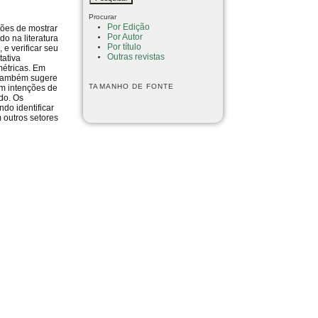
Procurar
Por Edição
ções de mostrar
Por Autor
do na literatura
Por título
e verificar seu
Outras revistas
tativa
métricas. Em
o também sugere
TAMANHO DE FONTE
om intenções de
do. Os
do identificar
 outros setores