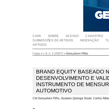
CAPA
SOBRE
ACESSO
CADASTRO
SUBMISSÕES DE ARTIGOS
INDEXAÇÃO
T
ARTIGOS
Capa
v. 8, n. 2 (2007)
Gonçalves Filho
>
>
BRAND EQUITY BASEADO 
DESENVOLVIMENTO E VALI
INSTRUMENTO DE MENSUR
AUTOMOTIVO
Cid Gonçalves Filho, Gustavo Quiroga Souki, Carlos Albe