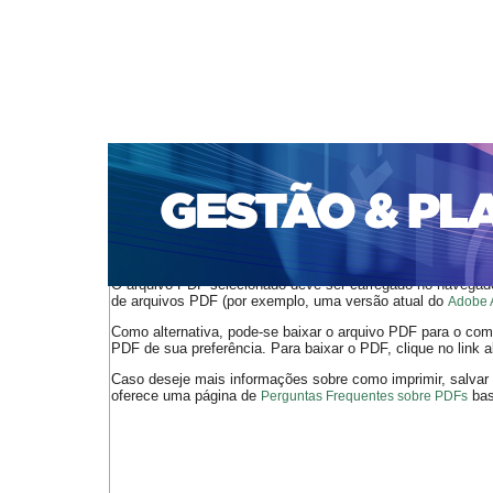
CAPA
SOBRE
ACESSO
CADASTRO
PESQ
PORTAL DE REVISTAS DA UNIFACS
SUBMISSÕES D
PARA SUBMISSÃO DE ARTIGOS
TUTORIAL PARA AV
Capa
v. 15, n. 2 (2014)
Fróes Couto
>
>
O arquivo PDF selecionado deve ser carregado no navegador
de arquivos PDF (por exemplo, uma versão atual do
Adobe 
Como alternativa, pode-se baixar o arquivo PDF para o comp
PDF de sua preferência. Para baixar o PDF, clique no link a
Caso deseje mais informações sobre como imprimir, salvar
oferece uma página de
bast
Perguntas Frequentes sobre PDFs