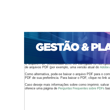
CAPA
SOBRE
ACESSO
CADASTRO
PESQ
PORTAL DE REVISTAS DA UNIFACS
SUBMISSÕES D
PARA SUBMISSÃO DE ARTIGOS
TUTORIAL PARA AV
Capa
v. 16, n. 2 (2015)
Fernandes
>
>
O arquivo PDF selecionado deve ser carregado no navegador
de arquivos PDF (por exemplo, uma versão atual do
Adobe 
Como alternativa, pode-se baixar o arquivo PDF para o comp
PDF de sua preferência. Para baixar o PDF, clique no link a
Caso deseje mais informações sobre como imprimir, salvar
oferece uma página de
bast
Perguntas Frequentes sobre PDFs