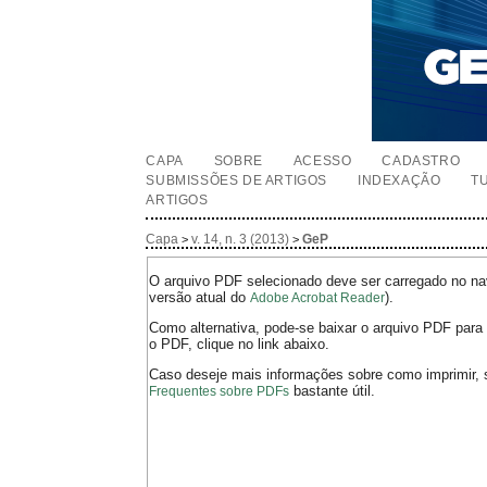
CAPA
SOBRE
ACESSO
CADASTRO
SUBMISSÕES DE ARTIGOS
INDEXAÇÃO
T
ARTIGOS
Capa
v. 14, n. 3 (2013)
GeP
>
>
O arquivo PDF selecionado deve ser carregado no nav
versão atual do
).
Adobe Acrobat Reader
Como alternativa, pode-se baixar o arquivo PDF para 
o PDF, clique no link abaixo.
Caso deseje mais informações sobre como imprimir, 
bastante útil.
Frequentes sobre PDFs