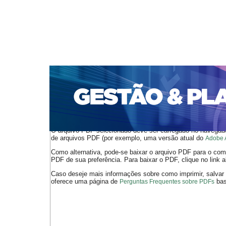
CAPA
SOBRE
ACESSO
CADASTRO
PESQ
PORTAL DE REVISTAS DA UNIFACS
SUBMISSÕES D
PARA SUBMISSÃO DE ARTIGOS
TUTORIAL PARA AV
Capa
v. 16, n. 2 (2015)
Oliveira
>
>
O arquivo PDF selecionado deve ser carregado no navegador
de arquivos PDF (por exemplo, uma versão atual do
Adobe 
Como alternativa, pode-se baixar o arquivo PDF para o comp
PDF de sua preferência. Para baixar o PDF, clique no link a
Caso deseje mais informações sobre como imprimir, salvar
oferece uma página de
bast
Perguntas Frequentes sobre PDFs