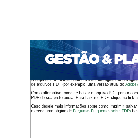
CAPA
SOBRE
ACESSO
CADASTRO
PESQ
PORTAL DE REVISTAS DA UNIFACS
SUBMISSÕES D
PARA SUBMISSÃO DE ARTIGOS
TUTORIAL PARA AV
Capa
v. 16, n. 3 (2015)
Magalhães
>
>
O arquivo PDF selecionado deve ser carregado no navegador
de arquivos PDF (por exemplo, uma versão atual do
Adobe 
Como alternativa, pode-se baixar o arquivo PDF para o comp
PDF de sua preferência. Para baixar o PDF, clique no link a
Caso deseje mais informações sobre como imprimir, salvar
oferece uma página de
bast
Perguntas Frequentes sobre PDFs