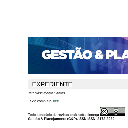
CAPA
SOBRE
ACESSO
CADASTRO
PESQ
PORTAL DE REVISTAS DA UNIFACS
SUBMISSÕES D
PARA SUBMISSÃO DE ARTIGOS
TUTORIAL PARA AV
Capa
v. 16, n. 2 (2015)
Nascimento Santos
>
>
EXPEDIENTE
Jair Nascimento Santos
Texto completo:
PDF
Todo conteúdo da revista está sob a licença
Gestão & Planejamento (G&P). ISSN ISSN: 2178-8030