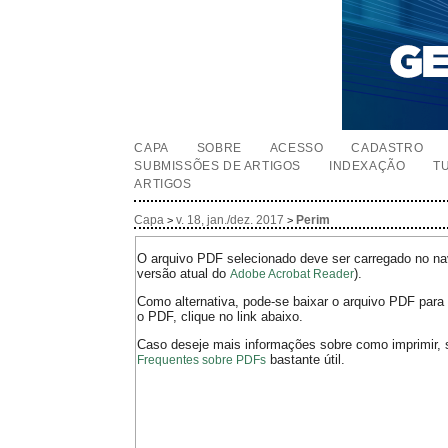
CAPA
SOBRE
ACESSO
CADASTRO
SUBMISSÕES DE ARTIGOS
INDEXAÇÃO
T
ARTIGOS
Capa
v. 18, jan./dez. 2017
Perim
>
>
O arquivo PDF selecionado deve ser carregado no nav
versão atual do
).
Adobe Acrobat Reader
Como alternativa, pode-se baixar o arquivo PDF para 
o PDF, clique no link abaixo.
Caso deseje mais informações sobre como imprimir, 
bastante útil.
Frequentes sobre PDFs