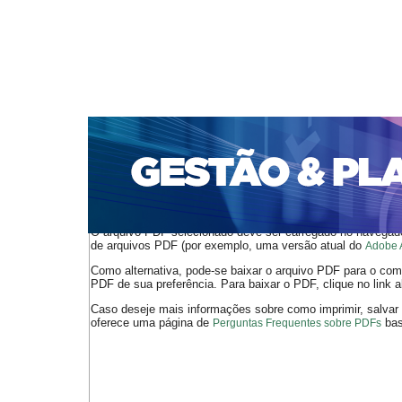
CAPA
SOBRE
ACESSO
CADASTRO
PESQ
PORTAL DE REVISTAS DA UNIFACS
SUBMISSÕES D
PARA SUBMISSÃO DE ARTIGOS
TUTORIAL PARA AV
Capa
v. 17, n. 2, maio/ago. 2016
Américo
>
>
O arquivo PDF selecionado deve ser carregado no navegador
de arquivos PDF (por exemplo, uma versão atual do
Adobe 
Como alternativa, pode-se baixar o arquivo PDF para o comp
PDF de sua preferência. Para baixar o PDF, clique no link a
Caso deseje mais informações sobre como imprimir, salvar
oferece uma página de
bast
Perguntas Frequentes sobre PDFs