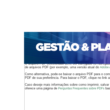
CAPA
SOBRE
ACESSO
CADASTRO
PESQ
PORTAL DE REVISTAS DA UNIFACS
SUBMISSÕES D
PARA SUBMISSÃO DE ARTIGOS
TUTORIAL PARA AV
Capa
v. 17, n. 2, maio/ago. 2016
Silveira
>
>
O arquivo PDF selecionado deve ser carregado no navegador
de arquivos PDF (por exemplo, uma versão atual do
Adobe 
Como alternativa, pode-se baixar o arquivo PDF para o comp
PDF de sua preferência. Para baixar o PDF, clique no link a
Caso deseje mais informações sobre como imprimir, salvar
oferece uma página de
bast
Perguntas Frequentes sobre PDFs