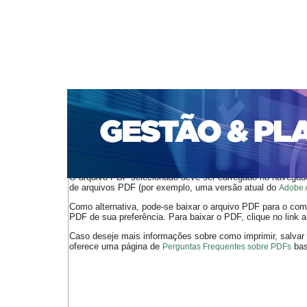
CAPA
SOBRE
ACESSO
CADASTRO
PESQ
PORTAL DE REVISTAS DA UNIFACS
SUBMISSÕES D
PARA SUBMISSÃO DE ARTIGOS
TUTORIAL PARA AV
Capa
v. 18, jan./dez. 2017
dos Santos Junior
>
>
O arquivo PDF selecionado deve ser carregado no navegador
de arquivos PDF (por exemplo, uma versão atual do
Adobe 
Como alternativa, pode-se baixar o arquivo PDF para o comp
PDF de sua preferência. Para baixar o PDF, clique no link a
Caso deseje mais informações sobre como imprimir, salvar
oferece uma página de
bast
Perguntas Frequentes sobre PDFs