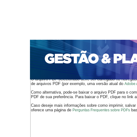
CAPA
SOBRE
ACESSO
CADASTRO
PESQ
PORTAL DE REVISTAS DA UNIFACS
SUBMISSÕES D
PARA SUBMISSÃO DE ARTIGOS
TUTORIAL PARA AV
Capa
v. 18, jan./dez. 2017
Rezende
>
>
O arquivo PDF selecionado deve ser carregado no navegador
de arquivos PDF (por exemplo, uma versão atual do
Adobe 
Como alternativa, pode-se baixar o arquivo PDF para o comp
PDF de sua preferência. Para baixar o PDF, clique no link a
Caso deseje mais informações sobre como imprimir, salvar
oferece uma página de
bast
Perguntas Frequentes sobre PDFs