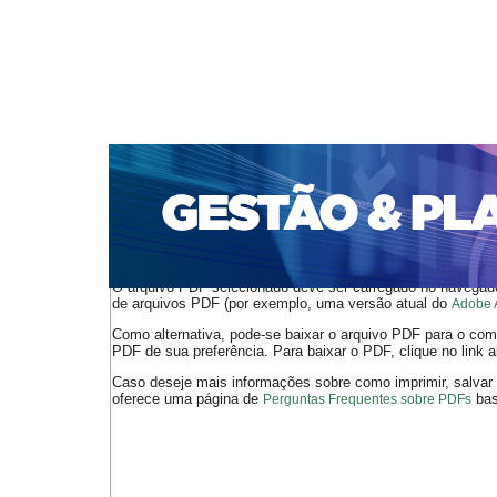
CAPA
SOBRE
ACESSO
CADASTRO
PESQ
PORTAL DE REVISTAS DA UNIFACS
SUBMISSÕES D
PARA SUBMISSÃO DE ARTIGOS
TUTORIAL PARA AV
Capa
v. 10, n. 1 (2009)
Saraiva
>
>
O arquivo PDF selecionado deve ser carregado no navegador
de arquivos PDF (por exemplo, uma versão atual do
Adobe 
Como alternativa, pode-se baixar o arquivo PDF para o comp
PDF de sua preferência. Para baixar o PDF, clique no link a
Caso deseje mais informações sobre como imprimir, salvar
oferece uma página de
bast
Perguntas Frequentes sobre PDFs