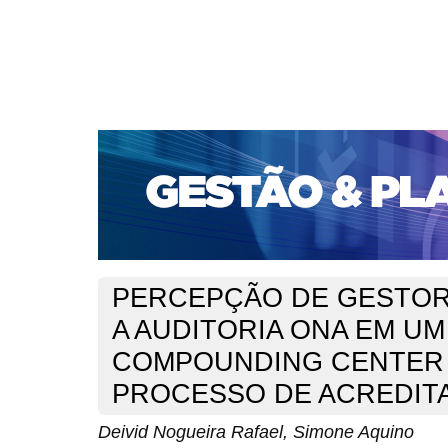
CAPA
SOBRE
ACESSO
CADASTRO
PESQ
PORTAL DE REVISTAS DA UNIFACS
SUBMISSÕES D
PARA SUBMISSÃO DE ARTIGOS
TUTORIAL PARA AV
Capa
v. 20, jan./dez. 2019
Rafael
>
>
PERCEPÇÃO DE GESTO
A AUDITORIA ONA EM UM
COMPOUNDING CENTER
PROCESSO DE ACREDIT
Deivid Nogueira Rafael, Simone Aquino