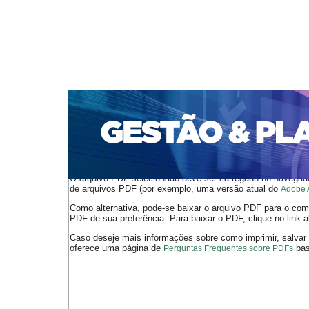
CAPA
SOBRE
ACESSO
CADASTRO
PESQ
PORTAL DE REVISTAS DA UNIFACS
SUBMISSÕES D
PARA SUBMISSÃO DE ARTIGOS
TUTORIAL PARA AV
Capa
v. 20, jan./dez. 2019
Rafael
>
>
O arquivo PDF selecionado deve ser carregado no navegador
de arquivos PDF (por exemplo, uma versão atual do
Adobe 
Como alternativa, pode-se baixar o arquivo PDF para o comp
PDF de sua preferência. Para baixar o PDF, clique no link a
Caso deseje mais informações sobre como imprimir, salvar
oferece uma página de
bast
Perguntas Frequentes sobre PDFs