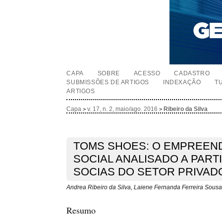
CAPA
SOBRE
ACESSO
CADASTRO
SUBMISSÕES DE ARTIGOS
INDEXAÇÃO
T
ARTIGOS
Capa
v. 17, n. 2, maio/ago. 2016
Ribeiro da Silva
>
>
TOMS SHOES: O EMPREEN
SOCIAL ANALISADO A PART
SOCIAS DO SETOR PRIVAD
Andrea Ribeiro da Silva, Laiene Fernanda Ferreira Sous
Resumo