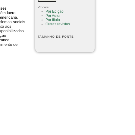
Procurar
íses
Por Edição
êm lucro.
Por Autor
americana,
Por título
oblemas sociais
Outras revistas
nto aos
sponibilizadas
ação
TAMANHO DE FONTE
lcance
cimento de