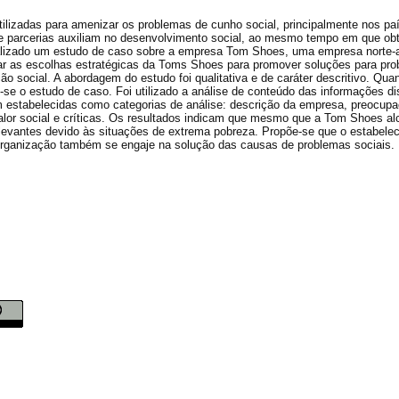
ilizadas para amenizar os problemas de cunho social, principalmente nos pa
 parcerias auxiliam no desenvolvimento social, ao mesmo tempo em que obt
ealizado um estudo de caso sobre a empresa Tom Shoes, uma empresa norte-
isar as escolhas estratégicas da Toms Shoes para promover soluções para pr
social. A abordagem do estudo foi qualitativa e de caráter descritivo. Qua
e o estudo de caso. Foi utilizado a análise de conteúdo das informações di
am estabelecidas como categorias de análise: descrição da empresa, preocup
 valor social e críticas. Os resultados indicam que mesmo que a Tom Shoes a
elevantes devido às situações de extrema pobreza. Propõe-se que o estabele
a organização também se engaje na solução das causas de problemas sociais.