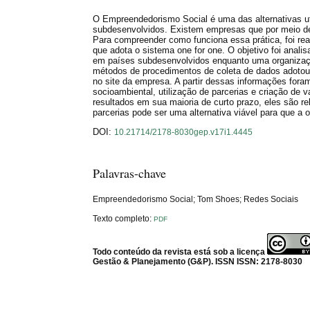
O Empreendedorismo Social é uma das alternativas ut
subdesenvolvidos. Existem empresas que por meio de
Para compreender como funciona essa prática, foi r
que adota o sistema one for one. O objetivo foi anal
em países subdesenvolvidos enquanto uma organização 
métodos de procedimentos de coleta de dados adotou-s
no site da empresa. A partir dessas informações for
socioambiental, utilização de parcerias e criação de
resultados em sua maioria de curto prazo, eles são r
parcerias pode ser uma alternativa viável para que 
DOI:
10.21714/2178-8030gep.v17i1.4445
Palavras-chave
Empreendedorismo Social; Tom Shoes; Redes Sociais
Texto completo:
PDF
Todo conteúdo da revista está sob a licença
Gestão & Planejamento (G&P). ISSN ISSN: 2178-8030