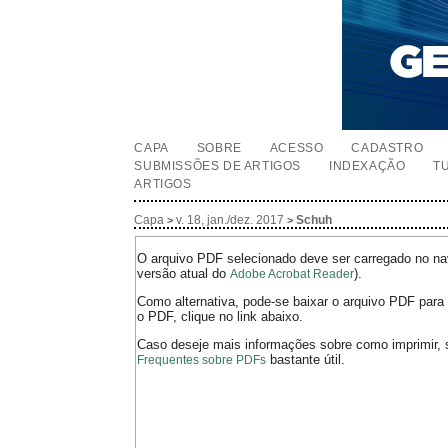
CAPA
SOBRE
ACESSO
CADASTRO
SUBMISSÕES DE ARTIGOS
INDEXAÇÃO
T
ARTIGOS
Capa
v. 18, jan./dez. 2017
Schuh
>
>
O arquivo PDF selecionado deve ser carregado no nav
versão atual do
).
Adobe Acrobat Reader
Como alternativa, pode-se baixar o arquivo PDF para 
o PDF, clique no link abaixo.
Caso deseje mais informações sobre como imprimir, 
bastante útil.
Frequentes sobre PDFs