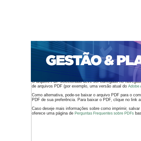
CAPA
SOBRE
ACESSO
CADASTRO
PESQ
PORTAL DE REVISTAS DA UNIFACS
SUBMISSÕES D
PARA SUBMISSÃO DE ARTIGOS
TUTORIAL PARA AV
Capa
v. 19, jan./dez. 2018
Peixoto
>
>
O arquivo PDF selecionado deve ser carregado no navegador
de arquivos PDF (por exemplo, uma versão atual do
Adobe 
Como alternativa, pode-se baixar o arquivo PDF para o comp
PDF de sua preferência. Para baixar o PDF, clique no link a
Caso deseje mais informações sobre como imprimir, salvar
oferece uma página de
bast
Perguntas Frequentes sobre PDFs