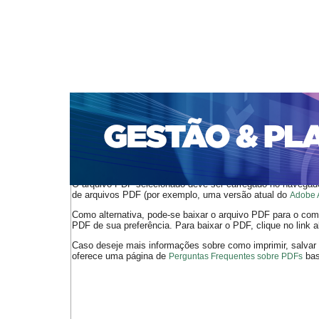
CAPA
SOBRE
ACESSO
CADASTRO
PESQ
PORTAL DE REVISTAS DA UNIFACS
SUBMISSÕES D
PARA SUBMISSÃO DE ARTIGOS
TUTORIAL PARA AV
Capa
v. 18, jan./dez. 2017
Mascarenhas Bisneto
>
>
O arquivo PDF selecionado deve ser carregado no navegador
de arquivos PDF (por exemplo, uma versão atual do
Adobe 
Como alternativa, pode-se baixar o arquivo PDF para o comp
PDF de sua preferência. Para baixar o PDF, clique no link a
Caso deseje mais informações sobre como imprimir, salvar
oferece uma página de
bast
Perguntas Frequentes sobre PDFs