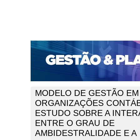
CAPA
SOBRE
ACESSO
CADASTRO
PESQ
PORTAL DE REVISTAS DA UNIFACS
SUBMISSÕES D
PARA SUBMISSÃO DE ARTIGOS
TUTORIAL PARA AV
Capa
v. 21, jan./dez. 2020
Soares
>
>
MODELO DE GESTÃO EM
ORGANIZAÇÕES CONTÁB
ESTUDO SOBRE A INTE
ENTRE O GRAU DE
AMBIDESTRALIDADE E A