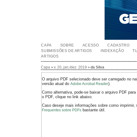
CAPA
SOBRE
ACESSO
CADASTRO
SUBMISSÕES DE ARTIGOS
INDEXAÇÃO
T
ARTIGOS
Capa
v. 20, jan./dez. 2019
da Silva
>
>
O arquivo PDF selecionado deve ser carregado no nav
versão atual do
).
Adobe Acrobat Reader
Como alternativa, pode-se baixar o arquivo PDF para 
o PDF, clique no link abaixo.
Caso deseje mais informações sobre como imprimir, 
bastante útil.
Frequentes sobre PDFs